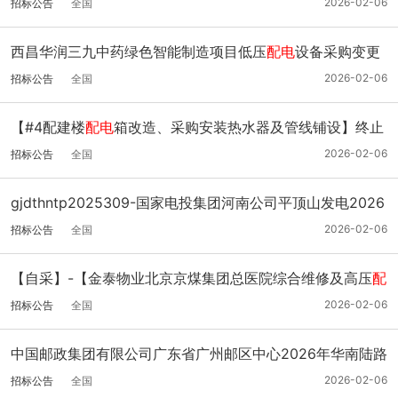
路邮件处理中心异形件分拣机配备工程（
配
电
）采购项目
2026-02-06
招标公告
全国
（二次）】招标公告
西昌华润三九中药绿色智能制造项目低压
配
电
设备采购变更
招标公告
2026-02-06
招标公告
全国
【#4配建楼
配
电
箱改造、采购安装热水器及管线铺设】终止
公告
2026-02-06
招标公告
全国
gjdthntp2025309-国家电投集团河南公司平顶山发电2026
-2028年（二年期）取水泵站线路及
配
电
设备运检项目采购
2026-02-06
招标公告
全国
成交结果公示
【自采】-【金泰物业北京京煤集团总医院综合维修及高压
配
电
室值守服务项目2.6】采购公告
2026-02-06
招标公告
全国
中国邮政集团有限公司广东省广州邮区中心2026年华南陆路
邮件处理中心异形件分拣机配备工程（
配
电
）采购项目招标
2026-02-06
招标公告
全国