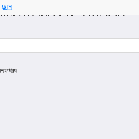
返回
招标公告-澳门永利皇宫官网入口
网站地图