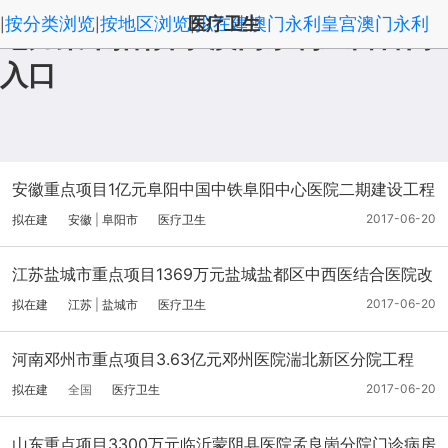
按分类浏览
按地区浏览
医疗卫生
拟在建澳门永利皇宫澳门永利
|
|
|
电力集采招标网-澳门永利皇宫官网
入口
皇宫官网入口官网入口首页
', '取消');">
安徽重点项目1亿元阜阳中国中铁阜阳中心医院二期建设工程
（勘察设计）
2017-06-20
拟在建
安徽
|
阜阳市
医疗卫生
江苏盐城市重点项目1369万元盐城盐都区中西医结合医院改
再建病房楼工程
2017-06-20
拟在建
江苏
|
盐城市
医疗卫生
河南邓州市重点项目3.63亿元邓州医院湍北新区分院工程
（工程筹备）
2017-06-20
拟在建
全国
医疗卫生
山东重点项目3300万元临沂蒙阴县医院孟良崮分院门诊病房