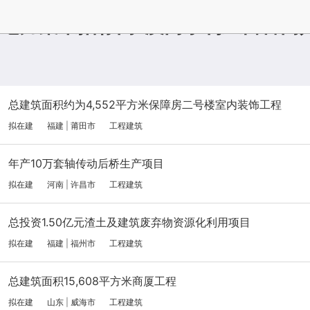
电力集采招标网-澳门永利皇宫官网
总建筑面积约为4,552平方米保障房二号楼室内装饰工程
拟在建
福建
|
莆田市
工程建筑
年产10万套轴传动后桥生产项目
拟在建
河南
|
许昌市
工程建筑
总投资1.50亿元渣土及建筑废弃物资源化利用项目
拟在建
福建
|
福州市
工程建筑
总建筑面积15,608平方米商厦工程
拟在建
山东
|
威海市
工程建筑