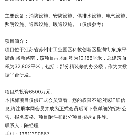
主要设备：消防设施、安防设施、供排水设施、电气设施、
照明设施、通风设施、暖通设施。（仅供参考）
项目简介：
项目位于江苏省苏州市工业园区科教创新区星湖街东,东平
街西,裕新路南，该项目占地面积为10,188平米，总建筑面
积为32,802平米，包括：部分精装修的办公楼，作为大数
据平台研发。
项目总投资6500万元。
本招标项目仅供正式会员查看，您的权限不能浏览详细信
息,请注册本网会员并成为正式会员后可下载详细的招标公
告、报名表格、项目附件和部分项目招标文件等。
联系人：陈经理
手机：13611390867