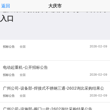
返回
大庆市
电力集采招标网-澳门永利皇宫官网
入口
按分类浏览
按地区浏览
招标公告澳门永利皇宫澳门永
|
|
|
利皇宫官网入口官网入口首页
', '取消');">
2026-02-09
招标公告
全国
电动起重机-公开招标公告
2026-02-09
招标公告
全国
广州公司-设备部-焊接式不锈钢三通-2602询比采购结果公
告
2026-02-09
招标公告
全国
广州公司-设施部-阀门一批-2602询比采购结果公告