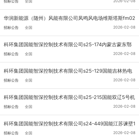
2026-02-08
招标公告
全国
华润新能源（随州）风能有限公司凤鸣风电场维斯塔斯fm02
3、fm024风机控制程序配置服务单源直接采购结果公告
2026-02-08
招标公告
全国
科环集团国能智深控制技术有限公司s25-174内蒙古蒙东鄂
温克2×600mw智能电站示范建设-电除尘通讯系统组件采购
2026-02-08
招标公告
全国
询价公告
科环集团国能智深控制技术有限公司s25-129国能吉林热电
厂“等容量替代”新建2×350mwdcs-电源切换装置采购询价
2026-02-08
招标公告
全国
公告
科环集团国能智深控制技术有限公司s25-215国能双辽5号机
组660mwdcs系统升级改造-操作台及座椅采购询价公告
2026-02-08
招标公告
全国
科环集团国能智深控制技术有限公司s24-449国能江苏谏壁1
1号12号机组2×330mw控制系统-电源模块采购询价公告
2026-02-08
招标公告
全国