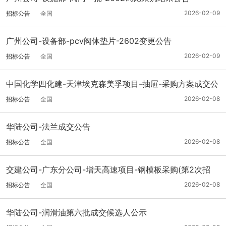
2026-02-09
招标公告
全国
广州公司-设备部-pcv阀体垫片-2602变更公告
2026-02-09
招标公告
全国
中国化学四化建-天津埃克森美孚项目-抽屉-采购方案成交公
告
2026-02-08
招标公告
全国
华陆公司-法兰成交公告
2026-02-08
招标公告
全国
交建公司-广东分公司-增天高速项目-钢模板采购(第2次招
标)中标候选人公示
2026-02-08
招标公告
全国
华陆公司-润滑油第六批成交候选人公示