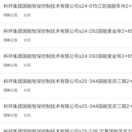
科环集团国能智深控制技术有限公司s24-015江苏国能常州2×
招标公告
全国
科环集团国能智深控制技术有限公司s24-292国能黄金埠2×6
招标公告
全国
科环集团国能智深控制技术有限公司s24-292国能黄金埠2×6
招标公告
全国
科环集团国能智深控制技术有限公司s25-344国能安庆三期2×
招标公告
全国
科环集团国能智深控制技术有限公司s25-344国能安庆三期2×
招标公告
全国
科环集团国能智深控制技术有限公司s25-238 宁夏国能灵武