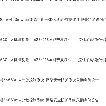
200mw400mwh新能源二期一体化系统-数据采集服务器采购询
530mw机组改造、m26-016国能宁夏煤业 -工控机采购询价公
530mw机组改造、m26-016国能宁夏煤业 -工控机采购询价公
期2×660mw分散控制系统-网络安全防护系统采购询价公告
期2×660mw分散控制系统-网络安全防护系统采购询价公告