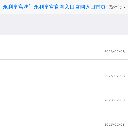
门永利皇宫澳门永利皇宫官网入口官网入口首页
', '取消');">
2026-02-08
2026-02-08
2026-02-08
2026-02-08