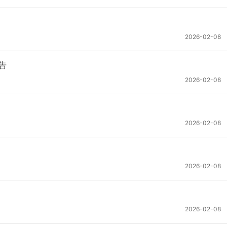
2026-02-08
告
2026-02-08
2026-02-08
2026-02-08
2026-02-08