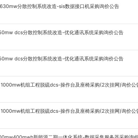
630mw分散控制系统改造-sis数据接口机采购询价公告
50mw dcs分散控制系统改造-优化通讯系统采购询价公告
50mw dcs分散控制系统改造-优化通讯系统采购询价公告
1000mw机组工程脱硫dcs-操作台及座椅采购(2次挂网)询价公
1000mw机组工程脱硫dcs-操作台及座椅采购(2次挂网)询价公
200mw400mwh新能源二期一体化系统-数据采集服务器采购询