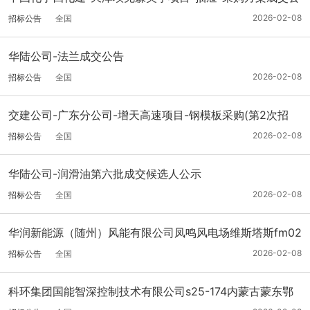
告
2026-02-08
招标公告
全国
华陆公司-法兰成交公告
2026-02-08
招标公告
全国
交建公司-广东分公司-增天高速项目-钢模板采购(第2次招
标)中标候选人公示
2026-02-08
招标公告
全国
华陆公司-润滑油第六批成交候选人公示
2026-02-08
招标公告
全国
华润新能源（随州）风能有限公司凤鸣风电场维斯塔斯fm02
3、fm024风机控制程序配置服务单源直接采购结果公告
2026-02-08
招标公告
全国
科环集团国能智深控制技术有限公司s25-174内蒙古蒙东鄂