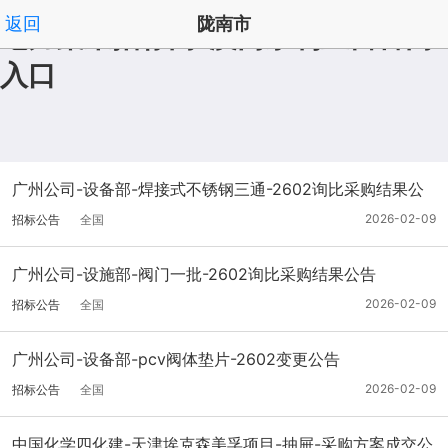
返回
陇南市
电力集采招标网-澳门永利皇宫官网
入口
按分类浏览
按地区浏览
招标公告澳门永利皇宫澳门永
|
|
|
利皇宫官网入口官网入口首页
', '取消');">
广州公司-设备部-焊接式不锈钢三通-2602询比采购结果公
告
2026-02-09
招标公告
全国
广州公司-设施部-阀门一批-2602询比采购结果公告
2026-02-09
招标公告
全国
广州公司-设备部-pcv阀体垫片-2602变更公告
2026-02-09
招标公告
全国
中国化学四化建-天津埃克森美孚项目-抽屉-采购方案成交公