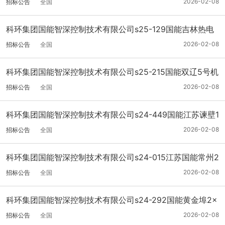
温克2×600mw智能电站示范建设-电除尘通讯系统组件采购
2026-02-08
招标公告
全国
询价公告
科环集团国能智深控制技术有限公司s25-129国能吉林热电
厂“等容量替代”新建2×350mwdcs-电源切换装置采购询价
2026-02-08
招标公告
全国
公告
科环集团国能智深控制技术有限公司s25-215国能双辽5号机
组660mwdcs系统升级改造-操作台及座椅采购询价公告
2026-02-08
招标公告
全国
科环集团国能智深控制技术有限公司s24-449国能江苏谏壁1
1号12号机组2×330mw控制系统-电源模块采购询价公告
2026-02-08
招标公告
全国
科环集团国能智深控制技术有限公司s24-015江苏国能常州2
×630mw分散控制系统改造-sis数据接口机采购询价公告
2026-02-08
招标公告
全国
科环集团国能智深控制技术有限公司s24-292国能黄金埠2×
650mw dcs分散控制系统改造-优化通讯系统采购询价公告
2026-02-08
招标公告
全国