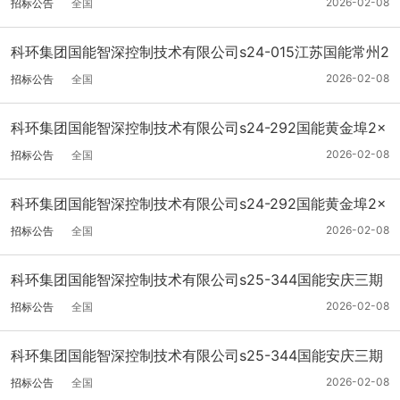
1号12号机组2×330mw控制系统-电源模块采购询价公告
2026-02-08
招标公告
全国
科环集团国能智深控制技术有限公司s24-015江苏国能常州2
×630mw分散控制系统改造-sis数据接口机采购询价公告
2026-02-08
招标公告
全国
科环集团国能智深控制技术有限公司s24-292国能黄金埠2×
650mw dcs分散控制系统改造-优化通讯系统采购询价公告
2026-02-08
招标公告
全国
科环集团国能智深控制技术有限公司s24-292国能黄金埠2×
650mw dcs分散控制系统改造-优化通讯系统采购询价公告
2026-02-08
招标公告
全国
科环集团国能智深控制技术有限公司s25-344国能安庆三期
2×1000mw机组工程脱硫dcs-操作台及座椅采购(2次挂网)
2026-02-08
招标公告
全国
询价公告
科环集团国能智深控制技术有限公司s25-344国能安庆三期
2×1000mw机组工程脱硫dcs-操作台及座椅采购(2次挂网)
2026-02-08
招标公告
全国