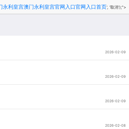
门永利皇宫澳门永利皇宫官网入口官网入口首页
', '取消');">
2026-02-09
2026-02-09
2026-02-09
2026-02-08