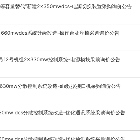
等容量替代”新建2×350mwdcs-电源切换装置采购询价公告
组660mwdcs系统升级改造-操作台及座椅采购询价公告
号12号机组2×330mw控制系统-电源模块采购询价公告
630mw分散控制系统改造-sis数据接口机采购询价公告
50mw dcs分散控制系统改造-优化通讯系统采购询价公告
50mw dcs分散控制系统改造-优化通讯系统采购询价公告