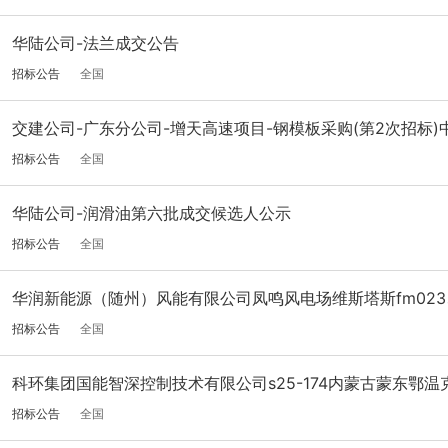
华陆公司-法兰成交公告
招标公告
全国
交建公司-广东分公司-增天高速项目-钢模板采购(第2次招标
招标公告
全国
华陆公司-润滑油第六批成交候选人公示
招标公告
全国
华润新能源（随州）风能有限公司凤鸣风电场维斯塔斯fm023
招标公告
全国
科环集团国能智深控制技术有限公司s25-174内蒙古蒙东鄂温
招标公告
全国