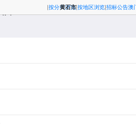
按分类浏览
黄石市
按地区浏览
招标公告澳
|
|
|
入口
告