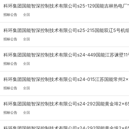
科环集团国能智深控制技术有限公司s25-129国能吉林热电厂“
招标公告
全国
科环集团国能智深控制技术有限公司s25-215国能双辽5号机
招标公告
全国
科环集团国能智深控制技术有限公司s24-449国能江苏谏壁11
招标公告
全国
科环集团国能智深控制技术有限公司s24-015江苏国能常州2×
招标公告
全国
科环集团国能智深控制技术有限公司s24-292国能黄金埠2×6
招标公告
全国
科环集团国能智深控制技术有限公司s24-292国能黄金埠2×6