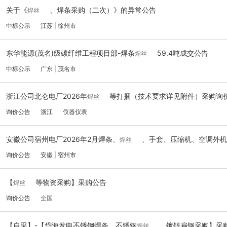
关于《
、焊条采购（二次）》的异常公告
焊丝
中标公示
江苏
|
徐州市
东华能源(茂名)级碳纤维工程项目部-焊条
59.4吨成交公告
焊丝
中标公示
广东
|
茂名市
浙江公司北仑电厂2026年
等打捆（技术要求详见附件）采购询
焊丝
询价公告
浙江
仪器仪表
安徽公司宿州电厂2026年2月焊条、
、手套、压缩机、空调外机
焊丝
询价公告
安徽
|
宿州市
【
等物资采购】采购公告
焊丝
询价公告
全国
【自采】-【岱海发电不锈钢焊条、不锈钢
、镀锌扁钢采购】采
焊丝