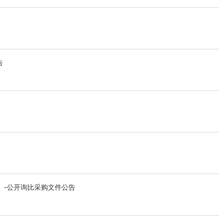
告
）-公开询比采购文件公告