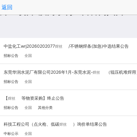
返回
焊丝项目-澳门永利皇宫官网入口
中盐化工wrj20260202077
/不锈钢焊条(加急)中选结果公告
焊丝
招标公告
全国
东莞华润水泥厂有限公司2026年1月-东莞水泥-
（辊压机堆焊用
焊丝
招标公告
全国
【
等物资采购】终止公告
焊丝
招标公告
全国
其他分类
科技工程公司（点火枪、低碳
）询价单结果公告
焊丝
中标公示
全国