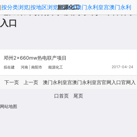
按分类浏览
按地区浏览
能源化工
拟在建澳门永利皇宫澳门永利
|
|
|
电力集采招标网-澳门永利皇宫官网
入口
皇宫官网入口官网入口首页
', '取消');">
邓州2×660mw热电联产项目
2017-04-24
拟在建
河南
|
南阳市
能源化工
下一页
上一页
澳门永利皇宫澳门永利皇宫官网入口官网入
口首页
尾页
网站地图