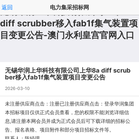
返回
电力集采招标网
无锡华润上华科技有限公司上华8a
diff scrubber移入fab1f集气装置项
招标公告澳门永利皇宫澳门永利皇宫官网入口官网入口
|
目变更公告-澳门永利皇宫官网入口
首页
频道列表
|
', '取消');">
无锡华润上华科技有限公司上华8a diff scrub
ber移入fab1f集气装置项目变更公告
2026-03-10
未注册供应商点击：注册已注册供应商点击：登录华润集团
本招标项目仅供正式会员查看，您的权限不能浏览详细信
息,请注册本网会员并成为正式会员后可下载详细的招标公
告、报名表格、项目附件和部分项目招标文件等。
联系人：陈经理