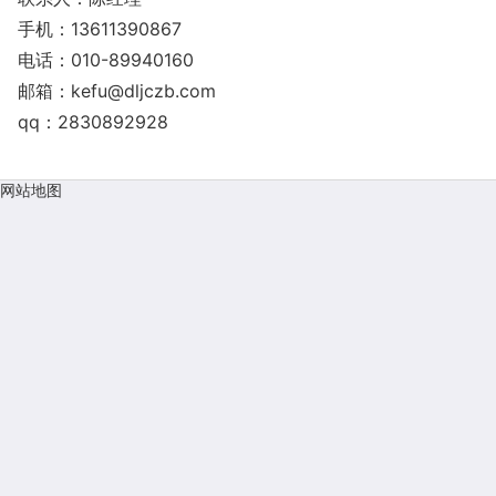
手机：13611390867
电话：010-89940160
邮箱：
kefu@dljczb.com
qq：2830892928
网站地图