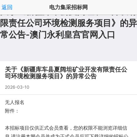
返回
电力集采招标网
关于《新疆库车县夏阔坦矿业开发有
限责任公司环境检测服务项目》的异
招标公告澳门永利皇宫澳门永利皇宫官网入口官网入口
|
常公告-澳门永利皇宫官网入口
首页
频道列表
|
', '取消');">
关于《新疆库车县夏阔坦矿业开发有限责任公
司环境检测服务项目》的异常公告
2026-03-10
无人报名
附件：
本招标项目仅供正式会员查看，您的权限不能浏览详细信
息,请注册本网会员并成为正式会员后可下载详细的招标公