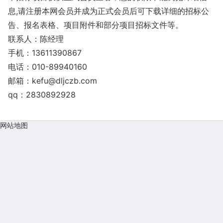
息,请注册本网会员并成为正式会员后可下载详细的招标公
告、报名表格、项目附件和部分项目招标文件等。
联系人：陈经理
手机：13611390867
电话：010-89940160
邮箱：
kefu@dljczb.com
qq：2830892928
网站地图