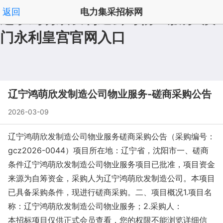
返回
电力集采招标网
辽宁鸿萌欣发制造公司物业服务-澳
门永利皇宫官网入口
招标公告澳门永利皇宫澳门永利皇宫官网入口官网入口
|
首页
频道列表
|
', '取消');">
辽宁鸿萌欣发制造公司物业服务-磋商采购公告
2026-03-09
辽宁鸿萌欣发制造公司物业服务磋商采购公告（采购编号：
gcz2026-0044）项目所在地：辽宁省，沈阳市一、磋商
条件辽宁鸿萌欣发制造公司物业服务项目已批准，项目资金
来源为自筹资金，采购人为辽宁鸿萌欣发制造公司。本项目
已具备采购条件，现进行磋商采购。二、项目概况1.项目名
称：辽宁鸿萌欣发制造公司物业服务；2.采购人：
本招标项目仅供正式会员查看，您的权限不能浏览详细信