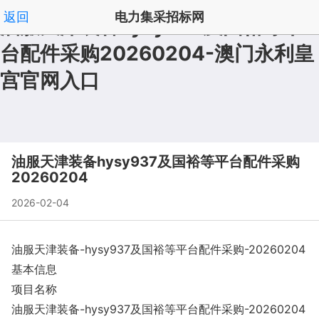
返回
电力集采招标网
油服天津装备hysy937及国裕等平
台配件采购20260204-澳门永利皇
招标公告澳门永利皇宫澳门永利皇宫官网入口官网入口
|
宫官网入口
首页
频道列表
|
', '取消');">
油服天津装备hysy937及国裕等平台配件采购
20260204
2026-02-04
油服天津装备-hysy937及国裕等平台配件采购-20260204
基本信息
项目名称
油服天津装备-hysy937及国裕等平台配件采购-20260204