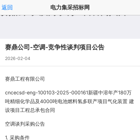
返回
电力集采招标网
赛鼎公司-澳门永利皇宫官网入口
招标公告澳门永利皇宫澳门永利皇宫官网入口官网入口
|
首页
频道列表
|
', '取消');">
赛鼎公司-空调-竞争性谈判项目公告
2026-02-04
赛鼎工程有限公司
cncecsd-eng-100103-2025-000161新疆中溶年产180万
吨精细化学品及4000吨电池燃料氢多联产项目气化装置 建
设项目工程总承包合同
空调谈判采购公告
1. 采购条件