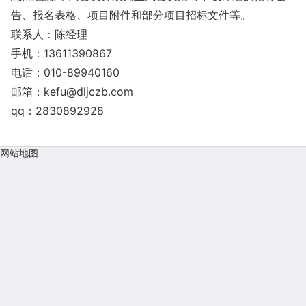
告、报名表格、项目附件和部分项目招标文件等。
联系人：陈经理
手机：13611390867
电话：010-89940160
邮箱：
kefu@dljczb.com
qq：2830892928
网站地图