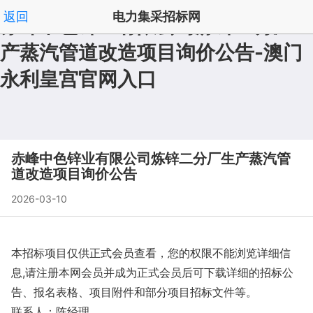
返回
电力集采招标网
赤峰中色锌业有限公司炼锌二分厂生
产蒸汽管道改造项目询价公告-澳门
询价公告澳门永利皇宫澳门永利皇宫官网入口官网入口
|
永利皇宫官网入口
首页
频道列表
|
', '取消');">
赤峰中色锌业有限公司炼锌二分厂生产蒸汽管
道改造项目询价公告
2026-03-10
本招标项目仅供正式会员查看，您的权限不能浏览详细信
息,请注册本网会员并成为正式会员后可下载详细的招标公
告、报名表格、项目附件和部分项目招标文件等。
联系人：陈经理