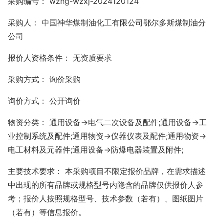
采购编号： wzhg-wzxj-2024120124
采购人： 中国神华煤制油化工有限公司鄂尔多斯煤制油分
公司
报价人资格条件： 无资质要求
采购方式： 询价采购
询价方式： 公开询价
物资分类： 通用设备->电气二次设备及配件;通用设备->工
业控制系统及配件;通用物资->仪器仪表及配件;通用物资->
电工材料及元器件;通用设备->防爆电器装置及附件;
主要技术要求： 本采购项目不限定报价品牌，在需求描述
中出现的所有品牌或规格型号内隐含的品牌仅供报价人参
考；报价人按照规格型号、技术参数（若有）、图纸图片
（若有）等信息报价。