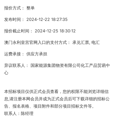
报价方式： 整单
发布时间： 2024-12-22 18:27:35
报价截止时间： 2024-12-25 18:30:12
澳门永利皇宫官网入口的支付方式： 承兑汇票, 电汇
运费承接： 供应方承担
异议联系人： 国家能源集团物资有限公司化工产品贸易中
心
本招标项目仅供正式会员查看，您的权限不能浏览详细信
息,请注册本网会员并成为正式会员后可下载详细的招标公
告、报名表格、项目附件和部分项目招标文件等。
联系人：陈经理