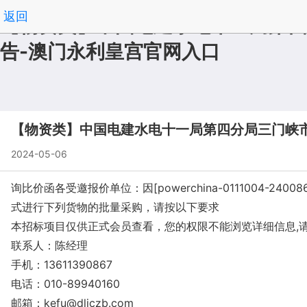
返回
【物资类】中国电建水电十一局第四
告-澳门永利皇宫官网入口
【物资类】中国电建水电十一局第四分局三门峡
2024-05-06
询比价函各受邀报价单位：因[powerchina-011100
式进行下列货物的批量采购，请按以下要求
本招标项目仅供正式会员查看，您的权限不能浏览详细信息,
联系人：陈经理
手机：13611390867
电话：010-89940160
邮箱：
kefu@dljczb.com