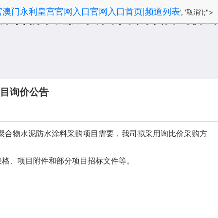
宫澳门永利皇宫官网入口官网入口首页
频道列表
|
', '取消');">
聚合物水泥防水涂料采购项目询价公
目询价公告
迁建项目聚合物水泥防水涂料采购项目需要，我司拟采用询比价采购方
表格、项目附件和部分项目招标文件等。