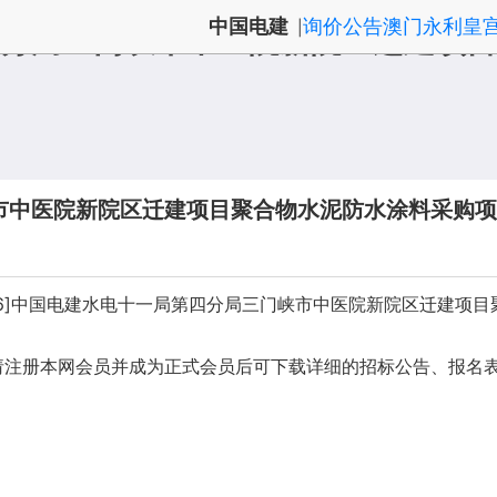
中国电建
询价公告澳门永利皇
|
分局三门峡市中医院新院区迁建项目
市中医院新院区迁建项目聚合物水泥防水涂料采购项
4-240086]中国电建水电十一局第四分局三门峡市中医院新院区
请注册本网会员并成为正式会员后可下载详细的招标公告、报名