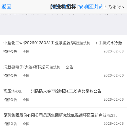
返回
清洗机招标
按分类浏览
按地区浏览
|
|
|', '取消');">
清洗机项目-澳门永利皇宫官网入口
中盐化工wrj20260128031工业吸尘器/高压
/ 手持式水冷激
清洗机
光清洗除锈机中选结果公告
2026-02-08
招标公告
全国
润新微电子(大连)有限公司
公告
清洗机
2026-02-06
招标公告
全国
高压
、消防防火卷帘控制器(二次)询比采购公告
清洗机
2026-02-06
招标公告
全国
昆药集团股份有限公司昆药集团研究院低温循环泵及超声波
清洗机
维修变更公告
2026-02-06
招标公告
全国