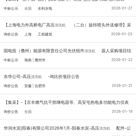
等、京能未来燃气热电便携式管路
结果公告
2026-01-27
中标公示
全国
水利水电
清洗机
【上海电力外高桥电厂高压
（二台）旋转喷头外送修理】采
清洗机
购公告
2026-01-23
询价公告
上海
工程建筑
国电投（儋州）能源有限责任公司光伏组件
器人采购项目结
清洗机
果公告
2026-01-22
中标公示
海南
|
儋州市
东华公司-高压
-询比价项目公告
清洗机
2026-01-21
询价公告
安徽
|
合肥市
【集采】-【京丰燃气抗干扰继电器等、高安屯热电多功能电力仪表
等、京能未来燃气热电便携式管路
】采购公告
2026-01-19
询价公告
全国
清洗机
华润水泥(阳春)有限公司2026年1月-阳春水泥-高压
配件-公
清洗机