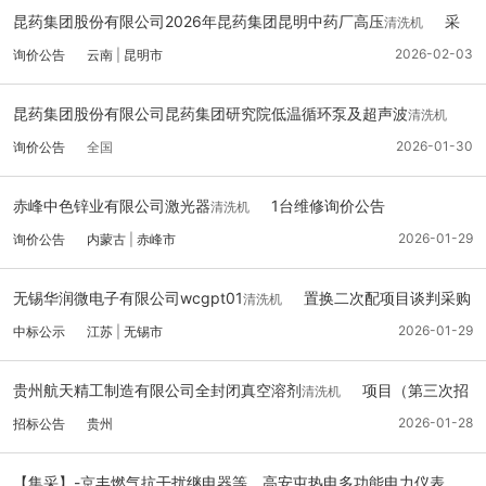
昆药集团股份有限公司2026年昆药集团昆明中药厂高压
采
清洗机
购公告
2026-02-03
询价公告
云南
|
昆明市
昆药集团股份有限公司昆药集团研究院低温循环泵及超声波
清洗机
维修公告
2026-01-30
询价公告
全国
赤峰中色锌业有限公司激光器
1台维修询价公告
清洗机
2026-01-29
询价公告
内蒙古
|
赤峰市
无锡华润微电子有限公司wcgpt01
置换二次配项目谈判采购
清洗机
结果公告
2026-01-29
中标公示
江苏
|
无锡市
贵州航天精工制造有限公司全封闭真空溶剂
项目（第三次招
清洗机
标）-招标公告
2026-01-28
招标公告
贵州
【集采】-京丰燃气抗干扰继电器等、高安屯热电多功能电力仪表