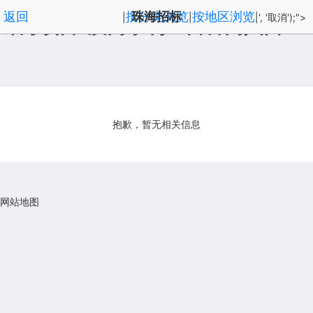
返回
按分类浏览
珠海招标
按地区浏览
|
|
|', '取消');">
珠海项目-澳门永利皇宫官网入口
抱歉，暂无相关信息
网站地图