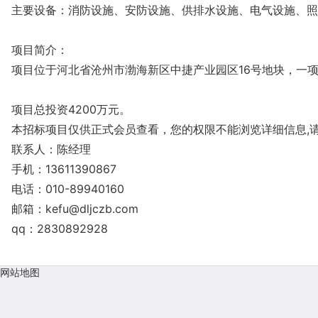
主要设备：消防设施、安防设施、供排水设施、电气设施、照
项目简介：
项目位于河北省沧州市渤海新区中捷产业园区16号地块，一项工
项目总投资4200万元。
本招标项目仅供正式会员查看，您的权限不能浏览详细信息,
联系人：陈经理
手机：13611390867
电话：010-89940160
邮箱：
kefu@dljczb.com
qq：2830892928
网站地图