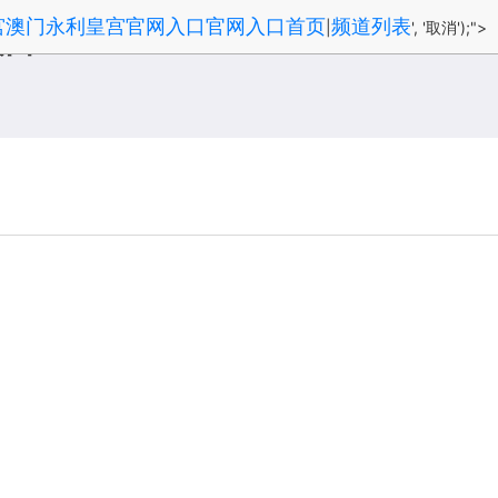
宫澳门永利皇宫官网入口官网入口首页
频道列表
|
', '取消');">
入口