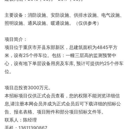
主要设备：消防设施、安防设施、供排水设施、电气设施、
照明设施、通风设施、暖通设施。（仅供参考）
项目简介：
项目位于重庆市开县东部新区，总建筑面积为4845平方
米，设有25个停车位。包括：一幢三层高的监测预警中
心，设有地下单层设备用房及车库, 预计可提供约25个停车
位。
项目总投资3000万元。
本招标项目仅供正式会员查看，您的权限不能浏览详细信
息,请注册本网会员并成为正式会员后可下载详细的招标公
告、报名表格、项目附件和部分项目招标文件等。
联系人：陈经理
手机：13611390867