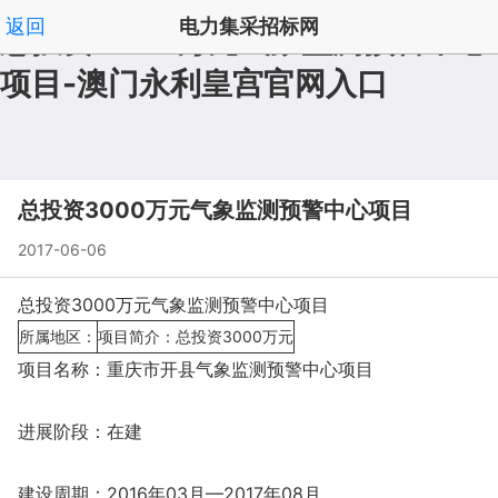
返回
电力集采招标网
总投资3000万元气象监测预警中心
项目-澳门永利皇宫官网入口
拟在建澳门永利皇宫澳门永利皇宫官网入口官网入口首
|
页
频道列表
|
', '取消');">
总投资3000万元气象监测预警中心项目
2017-06-06
总投资3000万元气象监测预警中心项目
所属地区：
项目简介：总投资3000万元
项目名称：重庆市开县气象监测预警中心项目
进展阶段：在建
建设周期：2016年03月—2017年08月