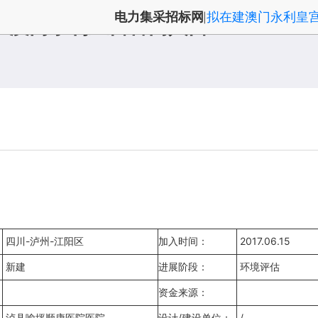
电力集采招标网
拟在建澳门永利皇
|
-澳门永利皇宫官网入口
四川-泸州-江阳区
加入时间：
2017.06.15
新建
进展阶段：
环境评估
资金来源：
泸县喻坪顺康医院医院
设计/建设单位：
/