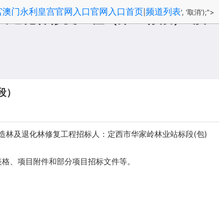
宫澳门永利皇宫官网入口官网入口首页
频道列表
|
', '取消');">
及退化林修复工程（第三标段）-澳
段）
人工造林及退化林修复工程招标人：定西市华家岭林业站标段(包)
表格、项目附件和部分项目招标文件等。