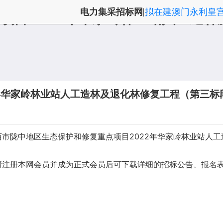
电力集采招标网
拟在建澳门永利皇
|
项目2022年华家岭林业站人工造林
年华家岭林业站人工造林及退化林修复工程（第三标
称：定西市陇中地区生态保护和修复重点项目2022年华家岭林业站
请注册本网会员并成为正式会员后可下载详细的招标公告、报名