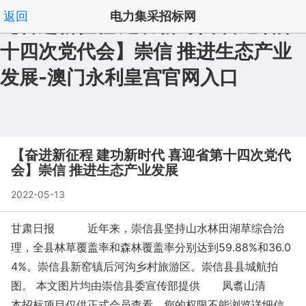
返回
电力集采招标网
【奋进新征程 建功新时代 喜迎省第
十四次党代会】崇信 推进生态产业
拟在建澳门永利皇宫澳门永利皇宫官网入口官网入口首
|
发展-澳门永利皇宫官网入口
页
频道列表
|
', '取消');">
【奋进新征程 建功新时代 喜迎省第十四次党代
会】崇信 推进生态产业发展
2022-05-13
甘肃日报 近年来，崇信县坚持山水林田湖草综合治
理，全县林草覆盖率和森林覆盖率分别达到59.88%和36.0
4%。崇信县新窑镇后河沟乡村旅游区。崇信县县城航拍
图。 本文图片均由崇信县委宣传部提供 凤翥山清
本招标项目仅供正式会员查看，您的权限不能浏览详细信