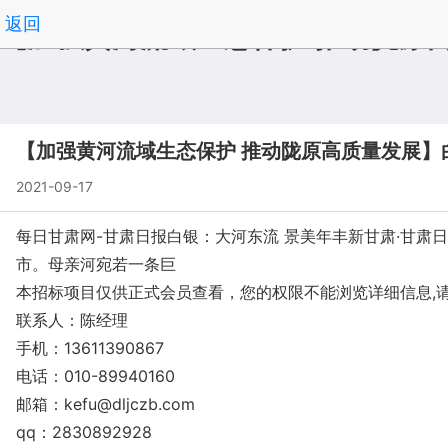
返回
【加强黄河流域生态保护 推动陇原
【加强黄河流域生态保护 推动陇原高质量发展】
2021-09-17
每日甘肃网-甘肃日报白银：大河东流 景美年丰新甘肃·甘
市。母亲河宛若一条巨
本招标项目仅供正式会员查看，您的权限不能浏览详细信息,
联系人：陈经理
手机：13611390867
电话：010-89940160
邮箱：
kefu@dljczb.com
qq：2830892928