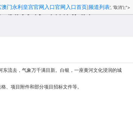
宫澳门永利皇宫官网入口官网入口首页
频道列表
|
', '取消');">
丰-澳门永利皇宫官网入口
黄河东流去，气象万千满目新。白银，一座黄河文化浸润的城
表格、项目附件和部分项目招标文件等。