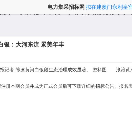
电力集采招标网
拟在建澳门永利皇
|
高质量发展】白银：大河东流 景美年
白银：大河东流 景美年丰
肃日报记者 陈泳黄河白银段生态治理成效显著。 资料图 滚滚
请注册本网会员并成为正式会员后可下载详细的招标公告、报名