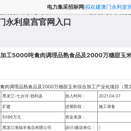
电力集采招标网
拟在建澳门永利皇
|
品有限公司年加工5000吨禽肉调理
澳门永利皇宫官网入口
加工5000吨禽肉调理品熟食品及2000万穗甜玉
调理品熟食品及2000万穗甜玉米综合加工产业化项目（黑龙江七台河市
黑龙江-七台河-勃利县
加入时间：
2021.04.07
扩建
进展阶段：
施工准备
5086万元
资金来源：
黑龙江海瑞丰食品有限公司
设计/建设单位：
/