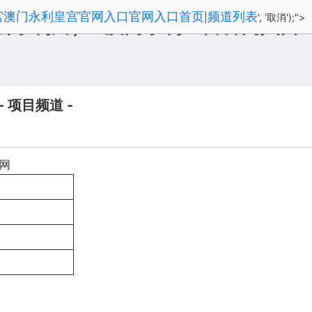
宫澳门永利皇宫官网入口官网入口首页
频道列表
|
', '取消');">
县水利局） -澳门永利皇宫官网入口
项目频道 -
标网