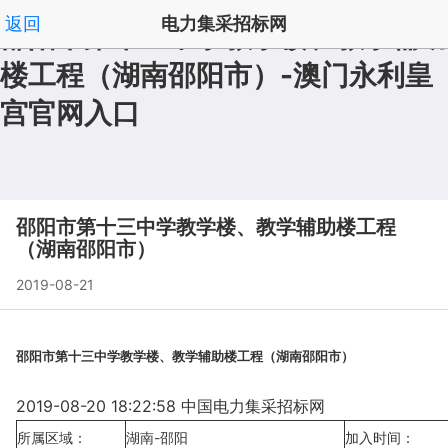
返回
电力集采招标网
邵阳市第十三中学教学楼、教学辅助
楼工程（湖南邵阳市）-澳门永利皇
拟在建澳门永利皇宫澳门永利皇宫官网入口官网入口首
|
宫官网入口
页
频道列表
|
', '取消');">
邵阳市第十三中学教学楼、教学辅助楼工程
（湖南邵阳市）
2019-08-21
邵阳市第十三中学教学楼、教学辅助楼工程（湖南邵阳市）
2019-08-20 18:22:58 中国电力集采招标网
所属区域：
湖南-邵阳
加入时间：