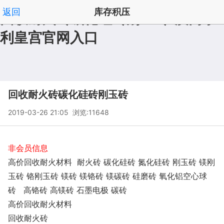
返回
库存积压
回收耐火砖碳化硅砖刚玉砖-澳门永
利皇宫官网入口
求购澳门永利皇宫澳门永利皇宫官网入口官网入口首
|
页
频道列表
|
', '取消');">
回收耐火砖碳化硅砖刚玉砖
2019-03-26 21:05 浏览:
11648
非会员信息
高价回收耐火材料 耐火砖 碳化硅砖 氮化硅砖 刚玉砖 镁刚
玉砖 铬刚玉砖 镁砖 镁铬砖 镁碳砖 硅磨砖 氧化铝空心球
砖 高铬砖 高镁砖 石墨电极 碳砖
高价回收耐火材料
回收耐火砖